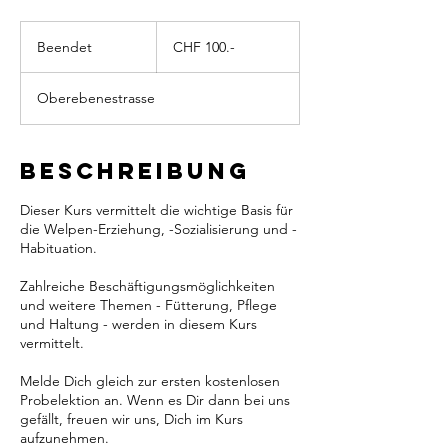
CHF
100.-
Beendet
B
CHF 100.-
e
e
Oberebenestrasse
n
d
e
t
Beschreibung
Dieser Kurs vermittelt die wichtige Basis für
die Welpen-Erziehung, -Sozialisierung und -
Habituation.
Zahlreiche Beschäftigungsmöglichkeiten
und weitere Themen - Fütterung, Pflege
und Haltung - werden in diesem Kurs
vermittelt.
Melde Dich gleich zur ersten kostenlosen
Probelektion an. Wenn es Dir dann bei uns
gefällt, freuen wir uns, Dich im Kurs
aufzunehmen.