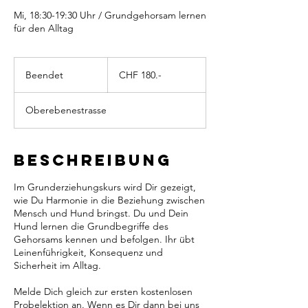
Mi, 18:30-19:30 Uhr / Grundgehorsam lernen
für den Alltag
CHF
180.-
Beendet
B
CHF 180.-
e
e
Oberebenestrasse
n
d
e
t
Beschreibung
Im Grunderziehungskurs wird Dir gezeigt,
wie Du Harmonie in die Beziehung zwischen
Mensch und Hund bringst. Du und Dein
Hund lernen die Grundbegriffe des
Gehorsams kennen und befolgen. Ihr übt
Leinenführigkeit, Konsequenz und
Sicherheit im Alltag.
Melde Dich gleich zur ersten kostenlosen
Probelektion an. Wenn es Dir dann bei uns