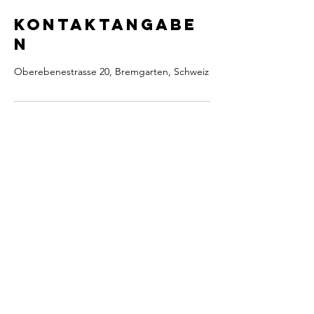
Kontaktangabe
n
Oberebenestrasse 20, Bremgarten, Schweiz
KONTAKT
kontakt@skg-bremgarten.ch
www.skg-bremgarten.ch
Webmaster:
Marlise Neff
zuletzt bearbeitet:
20.06.2026
Postadresse