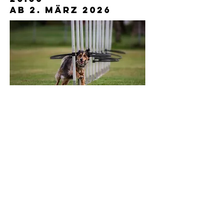
ab 2. MÄrz 2026
KONTAKT
kontakt@skg-bremgarten.ch
www.skg-bremgarten.ch
Webmaster:
Marlise Neff
zuletzt bearbeitet:
20.06.2026