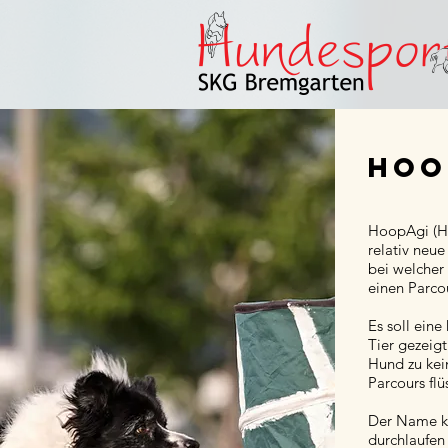
Hoo
HoopAgi (Ho
relativ neue
bei welcher
einen Parcou
Es soll ein
Tier gezeigt
Hund zu ke
Parcours flü
Der Name k
durchlaufe