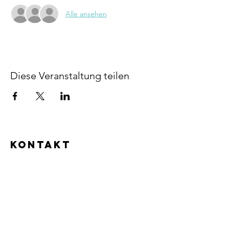
Alle ansehen
Diese Veranstaltung teilen
KONTAKT
kontakt@skg-bremgarten.ch
www.skg-bremgarten.ch
Webmaster:
Marlise Neff
zuletzt bearbeitet:
20.06.2026